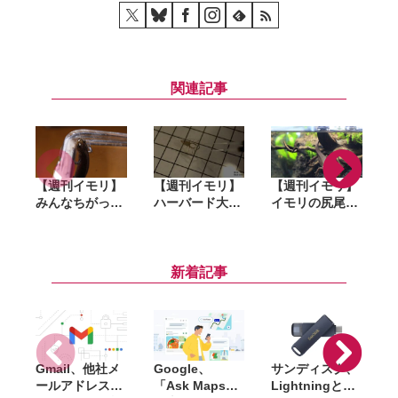
関連記事
【週刊イモリ】
【週刊イモリ】
【週刊イモリ】
みんなちがっ
ハーバード大の
イモリの尻尾懸
て、みんないい
サイボーグ「エ
垂を初めて見て
（サンショウウ
イ」がスゴいと
ビビる
オ的な意味で）
自分の中で話題
(2016/07/09号)
(2016/07/30号)
に (2016/07/16
新着記事
号)
(
Gmail、他社メ
Google、
サンディスク、
S
ールアドレスを
「Ask Maps」
Lightningと