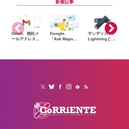
HyperXブラン
表。キーボード
発表
新着記事
ドの強化と次世
やイヤホンにも
代支援プロジェ
新モデルが登場
クトを始動
Gmail、他社メ
Google、
サンディスク、
S
ールアドレスを
「Ask Maps」
Lightningと
送信元にする機
日本でも提供開
USB-Cを備えた
能を2027年1月
始。料理注文や
USBフラッシュ
終了。POP受信
ホテル検索まで
「Phone Drive
N
やGmailifyも廃
AIが代行
for iPhone」発
i
止
売。iPhone・
iPad・Mac間で
データを手軽に
共有