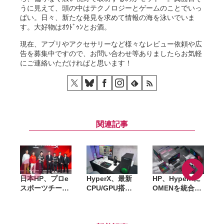
うに見えて、頭の中はテクノロジーとゲームのことでいっ
ぱい。日々、新たな発見を求めて情報の海を泳いでいま
す。大好物はｵｳﾄﾞｩﾝとお酒。
現在、アプリやアクセサリーなど様々なレビュー依頼や広
告を募集中ですので、お問い合わせ等ありましたらお気軽
にご連絡いただければと思います！
関連記事
日本HP、プロe
HyperX、最新
HP、HyperXに
スポーツチーム
CPU/GPU搭載
OMENを統合。
「FENNEL」と
の「OMEN
ゲーミング
パートナーシッ
MAX 45L」など
PC・OLEDモニ
プ締結。
新製品を一挙発
ターなど新製品