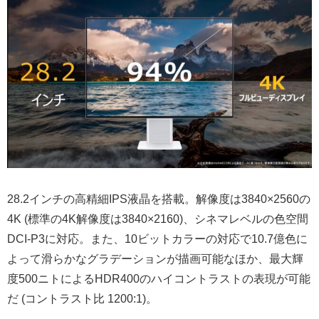
28.2インチの高精細IPS液晶を搭載。解像度は3840×2560の
4K (標準の4K解像度は3840×2160)、シネマレベルの色空間
DCI-P3に対応。また、10ビットカラーの対応で10.7億色に
よって滑らかなグラデーションが描画可能なほか、最大輝
度500ニトによるHDR400のハイコントラストの表現が可能
だ (コントラスト比 1200:1)。