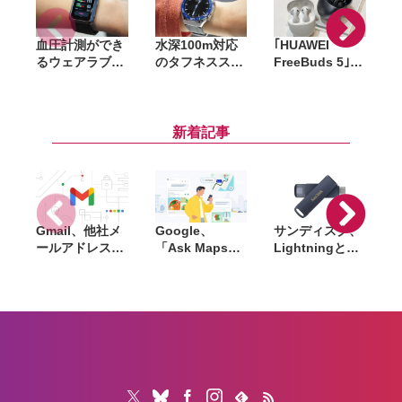
血圧計測ができ
水深100m対応
｢HUAWEI
るウェアラブル
のタフネススマ
FreeBuds 5｣
端末 ｢HUAWEI
ートウォッチ
発売。ANC／
WATCH D ウェ
｢HUAWEI
LDAC対応の美
ッ
アラブル血圧
WATCH
流線型デザイン
W
計｣ 6月14日よ
Ultimate｣ 今月
の完全ワイヤレ
新着記事
り発売
26日に発売。価
スイヤホン
格は135,080円
(税込)
Gmail、他社メ
Google、
サンディスク、
S
ールアドレスを
「Ask Maps」
Lightningと
送信元にする機
日本でも提供開
USB-Cを備えた
能を2027年1月
始。料理注文や
USBフラッシュ
終了。POP受信
ホテル検索まで
「Phone Drive
N
やGmailifyも廃
AIが代行
for iPhone」発
i
止
売。iPhone・
iPad・Mac間で
データを手軽に
共有