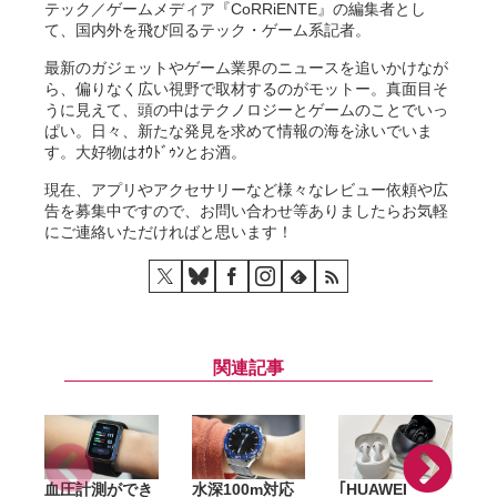
テック／ゲームメディア『CoRRiENTE』の編集者とし
て、国内外を飛び回るテック・ゲーム系記者。
最新のガジェットやゲーム業界のニュースを追いかけなが
ら、偏りなく広い視野で取材するのがモットー。真面目そ
うに見えて、頭の中はテクノロジーとゲームのことでいっ
ぱい。日々、新たな発見を求めて情報の海を泳いでいま
す。大好物はｵｳﾄﾞｩﾝとお酒。
現在、アプリやアクセサリーなど様々なレビュー依頼や広
告を募集中ですので、お問い合わせ等ありましたらお気軽
にご連絡いただければと思います！
関連記事
血圧計測ができ
水深100m対応
｢HUAWEI