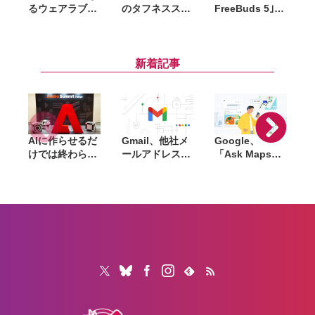
るウェアラブル
のタフネススマ
FreeBuds 5｣
端末 ｢HUAWEI
ートウォッチ
発売。ANC／
WATCH D ウェ
｢HUAWEI
LDAC対応の美
ッ
アラブル血圧
WATCH
流線型デザイン
W
計｣ 6月14日よ
Ultimate｣ 今月
の完全ワイヤレ
新着記事
り発売
26日に発売。価
スイヤホン
格は135,080円
(税込)
AIに作らせるだ
Gmail、他社メ
Google、
けでは終わらな
ールアドレスを
「Ask Maps」
L
い。「Adobe
送信元にする機
日本でも提供開
Summit
能を2027年1月
始。料理注文や
Tokyo」で示さ
終了。POP受信
ホテル検索まで
「
れたAIエージェ
やGmailifyも廃
AIが代行
f
ントと働くこれ
止
売
からのマーケテ
i
ィング