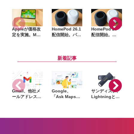
Appleが価格改
HomePod 26.1
HomePod 26
t
定を実施。Mac
配信開始。パフ
配信開始。
H
やiPad、
ォーマンスと安
Apple Musicの
HomePodなど
定性が改善
クロスフェード
が最大27%値上
再生に対応
げ
新着記事
Gmail、他社メ
Google、
サンディスク、
S
ールアドレスを
「Ask Maps」
Lightningと
送信元にする機
日本でも提供開
USB-Cを備えた
能を2027年1月
始。料理注文や
USBフラッシュ
終了。POP受信
ホテル検索まで
「Phone Drive
N
やGmailifyも廃
AIが代行
for iPhone」発
i
止
売。iPhone・
iPad・Mac間で