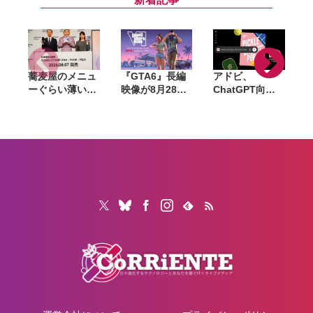
スマートウォッ
チ
蕎麦屋のメニュ
『GTA6』長編
アドビ、
ーぐらい薄い。
映像が8月28日
ChatGPT向け
カズレーザーが
公開へ。Netflix
統合プラグイン
語るGalaxy新
で先行配信、6
を提供開始。
モデルと折りた
時間後に
Photoshopや
たみスマホの
YouTubeでも公
Premiereなど
「カタチの多様
開
70以上のツール
化」
を利用可能に