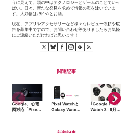
うに見えて、頭の中はテクノロジーとゲームのことでいっ
ぱい。日々、新たな発見を求めて情報の海を泳いでいま
す。大好物はｵｳﾄﾞｩﾝとお酒。
現在、アプリやアクセサリーなど様々なレビュー依頼や広
告を募集中ですので、お問い合わせ等ありましたらお気軽
にご連絡いただければと思います！
関連記事
Google、心電
Pixel Watchと
｢Google Pixel
｢
図対応「Pixel
Galaxy Watch
Watch 3｣ 9月
Watch 4」発
がPASMO対
10日に発売。
表。ディスプレ
応。定期券も
45mmモデルが
イ・バッテリー
OK
新たに登場、
性能も強化
Pixel印の新型
新着記事