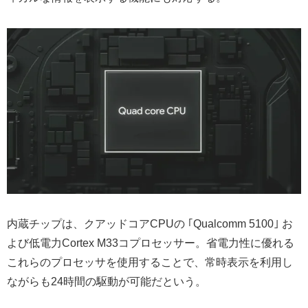
内蔵チップは、クアッドコアCPUの ｢Qualcomm 5100｣ お
よび低電力Cortex M33コプロセッサー。省電力性に優れる
これらのプロセッサを使用することで、常時表示を利用し
ながらも24時間の駆動が可能だという。