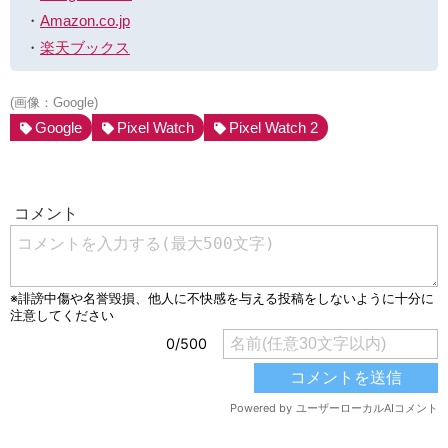
・
Amazon.co.jp
・
楽天ブックス
(画像：Google)
Google
Pixel Watch
Pixel Watch 2