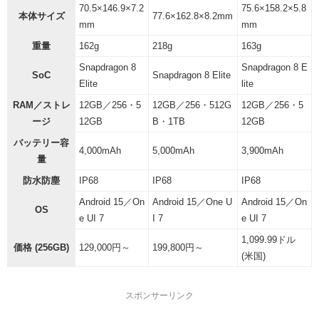
70.5×146.9×7.2
75.6×158.2×5.8
本体サイズ
77.6×162.8×8.2mm
mm
mm
重量
162g
218g
163g
Snapdragon 8
Snapdragon 8 E
SoC
Snapdragon 8 Elite
Elite
lite
RAM／ストレ
12GB／256・5
12GB／256・512G
12GB／256・5
ージ
12GB
B・1TB
12GB
バッテリー容
4,000mAh
5,000mAh
3,900mAh
量
防水防塵
IP68
IP68
IP68
Android 15／On
Android 15／One U
Android 15／On
OS
e UI 7
I 7
e UI 7
1,099.99ドル
価格 (256GB)
129,000円～
199,800円～
(米国)
スポンサーリンク