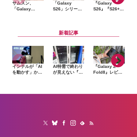
サムスン、
「Galaxy
『Galaxy
G
「Galaxy
S26」シリーズ
S26』『S26+』
S
S26」で
の価格＆キャン
『S26 Ultra』
U
AirDropに対
ペーンまとめ。
正式発表。日本
応。Quick
どこで買うのが
でも「+」モデ
Shareから
お得？
ルが投入＆遂に
新着記事
iPhoneへ直接
「ティア1」入
送信可能に
りで3月12日発
売
インテルが「AI
AI特需で終わり
『Galaxy Z
を動かす」から
が見えない『ラ
Fold8』レビュ
「AIで機械を動
マゲドン』。メ
ー。1週間使っ
かす」へ。
モリからSSD、
て実感した「ち
Panther Lake
GPUへ広がった
ょうどいい大画
で挑むフィジカ
値上げの波は
面」、4:3ディ
ルAIの現在地
「マザーボー
スプレイと約
ド」へ波及か
201gの軽さが
生む新しい使い
心地