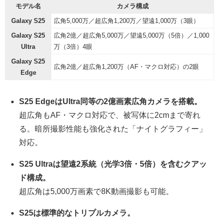
モデル名
カメラ構成
Galaxy S25
広角5,000万／超広角1,200万／望遠1,000万（3眼）
Galaxy S25
広角2億／超広角5,000万／望遠5,000万（5倍）／1,000
Ultra
万（3倍）4眼
Galaxy S25
広角2億／超広角1,200万（AF・マクロ対応）の2眼
Edge
S25 EdgeはUltra同等の2億画素広角カメラを搭載。
超広角もAF・マクロ対応で、被写体に2cmまで寄れ
る。暗所撮影性能も強化された「ナイトグラフィー」
対応。
S25 Ultraは望遠2系統（光学3倍・5倍）を含むクアッ
ド構成。
超広角は5,000万画素で8K動画撮影も可能。
S25は標準的なトリプルカメラ。