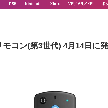
n
PS5
Nintendo
Xbox
VR／AR／XR
ポ
向けリモコン(第3世代) 4月14日