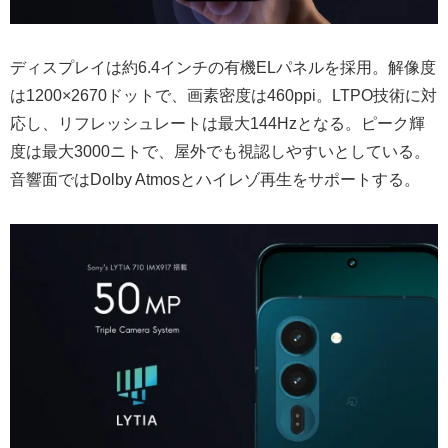
ディスプレイは約6.4インチの有機ELパネルを採用。解像度
は1200×2670ドットで、画素密度は460ppi。LTPO技術に対
応し、リフレッシュレートは最大144Hzとなる。ピーク輝
度は最大3000ニトで、屋外でも視認しやすいとしている。
音響面ではDolby Atmosとハイレゾ再生をサポートする。