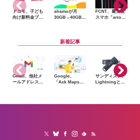
FCNT、最上位
ドコモ、子ども
ahamoが月
スマホ「arrows
向け新料金プラ
30GB→40GBに
p
Alpha2 F-
ン「ドコモ スマ
増量、料金その
51G」発表。
ホデビュープラ
ままの「データ
Dimensity
ン U15」開始。
増量おためしキ
8350 Extreme
家族も最大1年
ャンペーン」開
供
新着記事
搭載、8月下旬
間おトクになる
始。ドコモmini
以降にドコモか
「ドコモ 親子
も対象
ら発売
割」も導入
Gmail、他社メ
Google、
サンディスク、
S
ールアドレスを
「Ask Maps」
Lightningと
送信元にする機
日本でも提供開
USB-Cを備えた
能を2027年1月
始。料理注文や
USBフラッシュ
終了。POP受信
ホテル検索まで
「Phone Drive
N
やGmailifyも廃
AIが代行
for iPhone」発
i
止
売。iPhone・
iPad・Mac間で
データを手軽に
共有