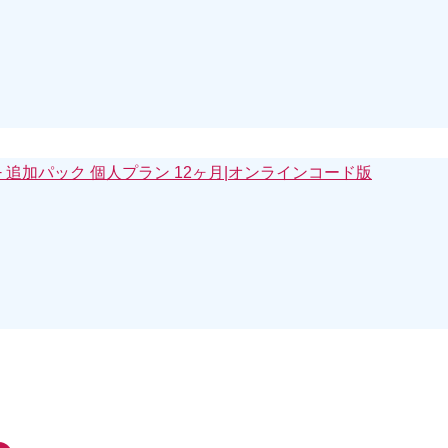
Online + 追加パック 個人プラン 12ヶ月|オンラインコード版