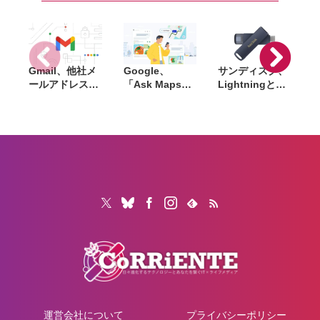
STRANDING
ンパーが最大
2』『アストロ
44％オフ
ボット』など対
象
Gmail、他社メ
Google、
サンディスク、
S
ールアドレスを
「Ask Maps」
Lightningと
送信元にする機
日本でも提供開
USB-Cを備えた
能を2027年1月
始。料理注文や
USBフラッシュ
終了。POP受信
ホテル検索まで
「Phone Drive
N
やGmailifyも廃
AIが代行
for iPhone」発
i
止
売。iPhone・
iPad・Mac間で
データを手軽に
共有
運営会社について
プライバシーポリシー