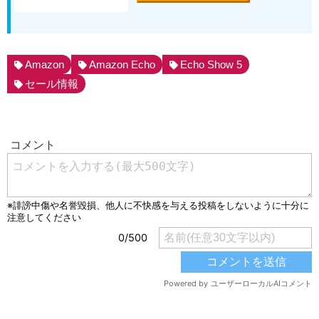
Amazon
Amazon Echo
Echo Show 5
セール情報