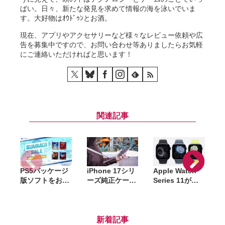
ぱい。日々、新たな発見を求めて情報の海を泳いでいま
す。大好物はｵｳﾄﾞｩﾝとお酒。
現在、アプリやアクセサリーなど様々なレビュー依頼や広
告を募集中ですので、お問い合わせ等ありましたらお気軽
にご連絡いただければと思います！
関連記事
PS5パッケージ
iPhone 17シリ
Apple Watch
A
版ソフトをお得
ーズ純正ケース
Series 11が
に購入できる
がAmazonで大
Amazonセール
「サマーセー
幅割引。クリア
で6万4千円〜。
ル」開催。
ケース・シリコ
42mm・46mm
『DEATH
ーンケース・バ
両方が対象
新着記事