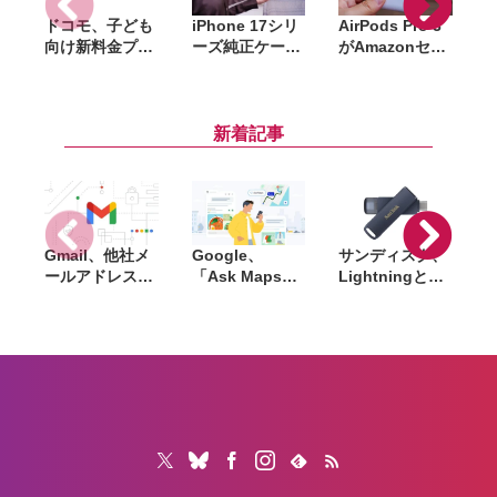
ドコモ、子ども
iPhone 17シリ
AirPods Pro 3
向け新料金プラ
ーズ純正ケース
がAmazonセー
ン「ドコモ スマ
がAmazonで大
ルで約3万7千円
ホデビュープラ
幅割引。クリア
に。ANC対応、
ン U15」開始。
ケース・シリコ
心拍センサー搭
家族も最大1年
ーンケース・バ
載の最上位モデ
新着記事
間おトクになる
ンパーが最大
ル
「ドコモ 親子
44％オフ
割」も導入
Gmail、他社メ
Google、
サンディスク、
S
ールアドレスを
「Ask Maps」
Lightningと
送信元にする機
日本でも提供開
USB-Cを備えた
能を2027年1月
始。料理注文や
USBフラッシュ
終了。POP受信
ホテル検索まで
「Phone Drive
N
やGmailifyも廃
AIが代行
for iPhone」発
i
止
売。iPhone・
iPad・Mac間で
データを手軽に
共有