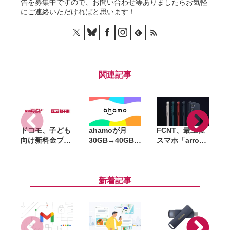
告を募集中ですので、お問い合わせ等ありましたらお気軽
にご連絡いただければと思います！
関連記事
ドコモ、子ども
ahamoが月
FCNT、最上位
向け新料金プラ
30GB→40GBに
スマホ「arrows
p
ン「ドコモ スマ
増量、料金その
Alpha2 F-
ホデビュープラ
ままの「データ
51G」発表。
ン U15」開始。
増量おためしキ
Dimensity
家族も最大1年
ャンペーン」開
8350 Extreme
供
新着記事
間おトクになる
始。ドコモmini
搭載、8月下旬
「ドコモ 親子
も対象
以降にドコモか
割」も導入
ら発売