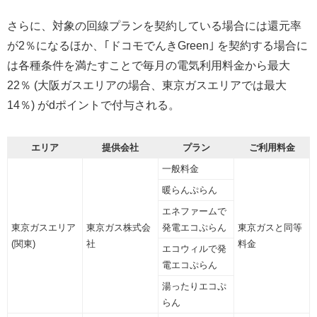
さらに、対象の回線プランを契約している場合には還元率
が2％になるほか、｢ドコモでんきGreen｣ を契約する場合に
は各種条件を満たすことで毎月の電気利用料金から最大
22％ (大阪ガスエリアの場合、東京ガスエリアでは最大
14％) がdポイントで付与される。
エリア
提供会社
プラン
ご利用料金
一般料金
暖らんぷらん
エネファームで
東京ガスエリア
東京ガス株式会
発電エコぷらん
東京ガスと同等
(関東)
社
料金
エコウィルで発
電エコぷらん
湯ったりエコぷ
らん