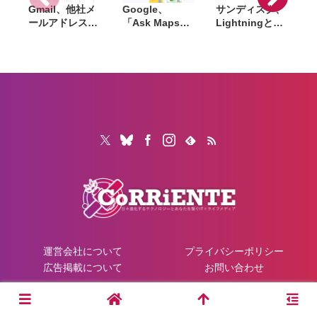
Gmail、他社メ
Google、
サンディスク、
S
ールアドレスを
「Ask Maps」
Lightningと
送信元にする機
日本でも提供開
USB-Cを備えた
能を2027年1月
始。料理注文や
USBフラッシュ
終了。POP受信
ホテル検索まで
「Phone Drive
N
やGmailifyも廃
AIが代行
for iPhone」発
i
止
売。iPhone・
iPad・Mac間で
データを手軽に
共有
運営会社について
プライバシーポリシー
広告掲載について
お問い合わせ
© 2026 CoRRiENTE.