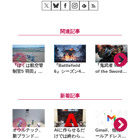
関連記事
『ぼくは航空管
『Battlefield
『鬼武者 Way
制官5 羽田』
6』シーズン4発
of the Sword』
2027年発売へ。
表。海戦が本格
発売日が9月4日
空港散策を楽し
導入、「Wake
に前倒し。当初
める「ターミナ
Island」復活や
予定より3週間
ルサイド」収録
『トップガン』
早く登場、予約
新着記事
した体験版が
コラボ実施
特典は早期購入
ク
Steamで配信
特典へ変更
オウルテック、
AIに作らせるだ
Gmail、他社メ
G
新ブランド
けでは終わらな
ールアドレスを
「