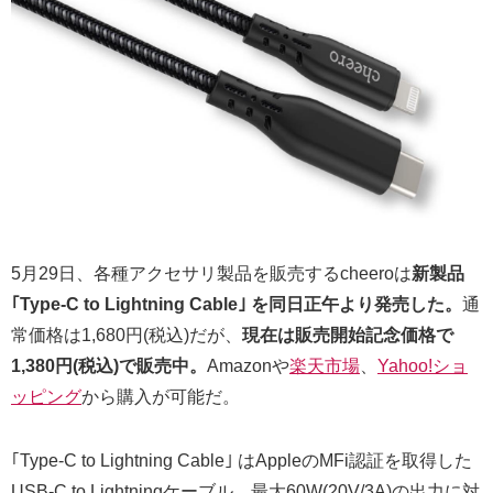
5月29日、各種アクセサリ製品を販売するcheeroは
新製品
｢Type-C to Lightning Cable｣ を同日正午より発売した。
通
常価格は1,680円(税込)だが、
現在は販売開始記念価格で
1,380円(税込)で販売中。
Amazonや
楽天市場
、
Yahoo!ショ
ッピング
から購入が可能だ。
｢Type-C to Lightning Cable｣ はAppleのMFi認証を取得した
USB-C to Lightningケーブル。最大60W(20V/3A)の出力に対