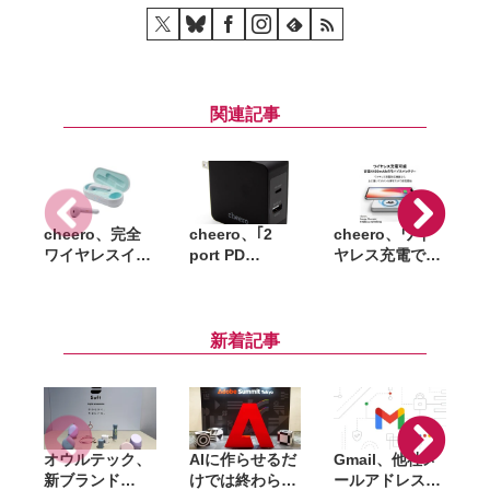
関連記事
cheero、完全
cheero、｢2
cheero、ワイ
c
ワイヤレスイヤ
port PD
ヤレス充電でき
ホン ｢cheero
Charger｣ 発
るモバイルバッ
リ
Wireless
売 2ポートで
テリー ｢Energy
B
Earphones
合計57W出力に
Plus mini
1
Light Style｣ 発
対応した高出力
Wireless
新着記事
売 発売記念で
USB充電器
4400mAh｣ 発
3,980円(税込)に
売 発売記念で
格
2,180円(税込)に
オウルテック、
AIに作らせるだ
Gmail、他社メ
G
新ブランド
けでは終わらな
ールアドレスを
「