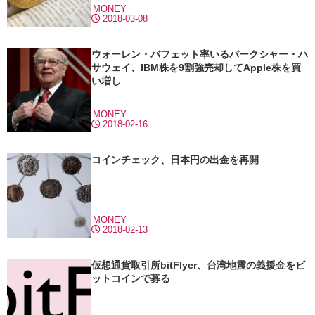
MONEY
2018-03-08
ウォーレン・バフェット率いるバークシャー・ハ
サウェイ、IBM株を9割強売却してApple株を買
い増し
MONEY
2018-02-16
コインチェック、日本円の出金を再開
MONEY
2018-02-13
仮想通貨取引所bitFlyer、台湾地震の義援金をビ
ットコインで募る