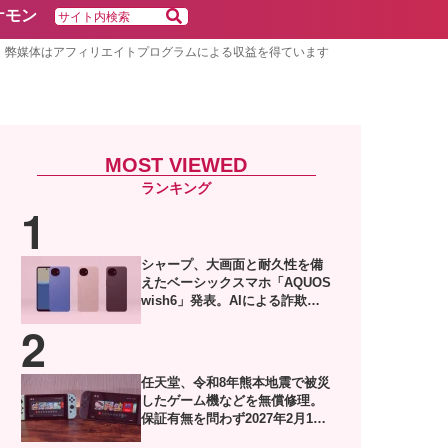
ケモン
弊媒体はアフィリエイトプログラムによる収益を得ています
MOST VIEWED
シャープ、大画面と耐久性を備
えたベーシックスマホ「AQUOS
wish6」発表。AIによる詐欺電
話対策や防犯機能も搭載
任天堂、令和8年熊本地震で被災
したゲーム機などを無償修理。
保証有無を問わず2027年2月1日
到着分まで対応