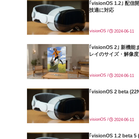
｢visionOS 1.2｣ 
技適に対応
visionOS
2024-06-11
｢visionOS 2｣
レイのサイズ・解像度
visionOS
2024-06-11
｢visionOS 2 beta
visionOS
2024-06-11
｢visionOS 1.2 be