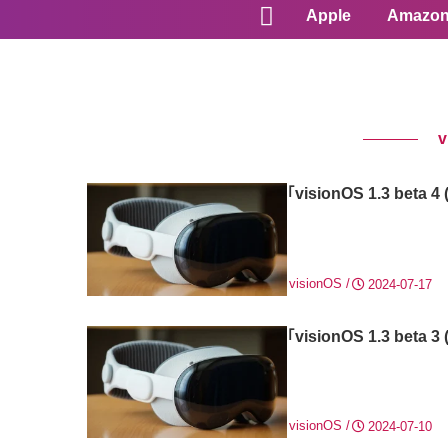
Apple
Amazo
v
｢visionOS 1.3 be
visionOS
2024-07-17
｢visionOS 1.3 be
visionOS
2024-07-10