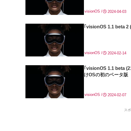
visionOS
2024-04-03
｢visionOS 1.1 be
visionOS
2024-02-14
｢visionOS 1.1 be
けOSの初のベータ版
visionOS
2024-02-07
スポ