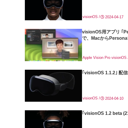
visionOS
2024-04-17
visionOS用アプリ ｢Pe
で、MacからPerso
Apple Vision Pro
visionOS
｢visionOS 1.
visionOS
2024-04-10
｢visionOS 1.2 be