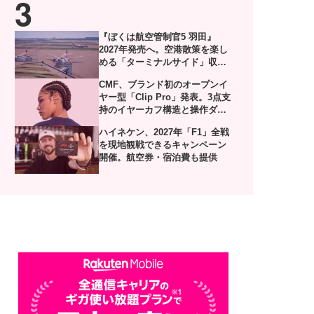
『ぼくは航空管制官5 羽田』
2027年発売へ。空港散策を楽し
める「ターミナルサイド」収録
した体験版がSteamで配信
CMF、ブランド初のオープンイ
ヤー型「Clip Pro」発表。3点支
持のイヤーカフ構造と操作ダイ
ヤル付きケースを採用
ハイネケン、2027年「F1」全戦
を現地観戦できるキャンペーン
開催。航空券・宿泊費も提供