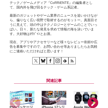
テック／ゲームメディア『CoRRiENTE』の編集者とし
て、国内外を飛び回るテック・ゲーム系記者。
最新のガジェットやゲーム業界のニュースを追いかけなが
ら、偏りなく広い視野で取材するのがモットー。真面目そ
うに見えて、頭の中はテクノロジーとゲームのことでいっ
ぱい。日々、新たな発見を求めて情報の海を泳いでいま
す。大好物はｵｳﾄﾞｩﾝとお酒。
現在、アプリやアクセサリーなど様々なレビュー依頼や広
告を募集中ですので、お問い合わせ等ありましたらお気軽
にご連絡いただければと思います！
関連記事
PS5パッケージ
iPhone 17シリ
Apple Watch
A