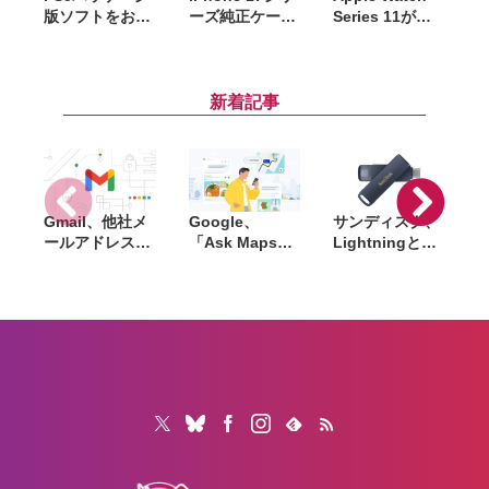
版ソフトをお得
ーズ純正ケース
Series 11が
に購入できる
がAmazonで大
Amazonセール
「サマーセー
幅割引。クリア
で6万4千円〜。
ル」開催。
ケース・シリコ
42mm・46mm
『DEATH
ーンケース・バ
両方が対象
新着記事
STRANDING
ンパーが最大
2』『アストロ
44％オフ
ボット』など対
象
Gmail、他社メ
Google、
サンディスク、
S
ールアドレスを
「Ask Maps」
Lightningと
送信元にする機
日本でも提供開
USB-Cを備えた
能を2027年1月
始。料理注文や
USBフラッシュ
終了。POP受信
ホテル検索まで
「Phone Drive
N
やGmailifyも廃
AIが代行
for iPhone」発
i
止
売。iPhone・
iPad・Mac間で
データを手軽に
共有