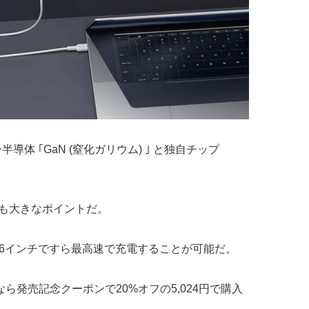
導体 ｢GaN (窒化ガリウム) ｣ と独自チップ
のも大きなポイントだ。
の16インチですら最高速で充電することが可能だ。
まなら発売記念クーポンで20%オフの5,024円で購入