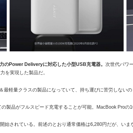
出力のPower Deliveryに対応した小型USB充電器。
次世代パワー半
ら高出力を実現した製品だ。
業界最小＆最軽量クラスの製品になっていて、持ち運びに苦労しない
の製品がフルスピード充電することが可能。MacBook Pro
り販売が開始されている。前述のとおり通常価格は6,280円だが、い