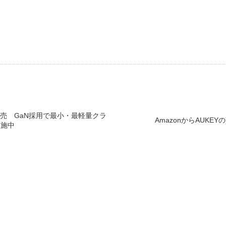
を発売 GaN採用で最小・最軽量クラ
AmazonからAUK
実施中