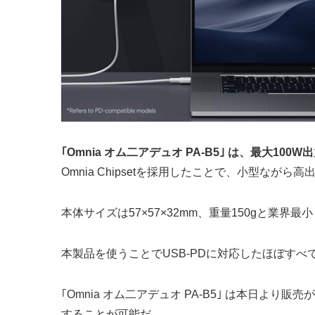
｢Omnia オム二アデュオ PA‐B5｣ は、最大100W
Omnia Chipsetを採用したことで、小型なが
本体サイズは57×57×32mm、重量150gと
本製品を使うことでUSB-PDに対応したほぼすべて
｢Omnia オム二アデュオ PA‐B5｣ は本日よ
することが可能だ。