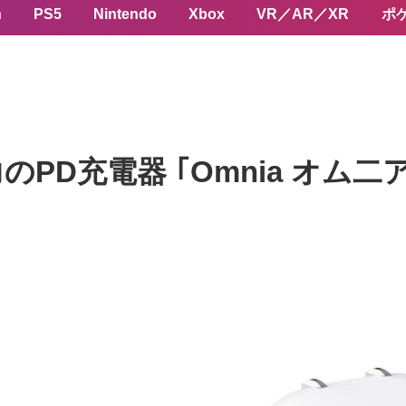
n
PS5
Nintendo
Xbox
VR／AR／XR
ポ
のPD充電器 ｢Omnia オム二ア