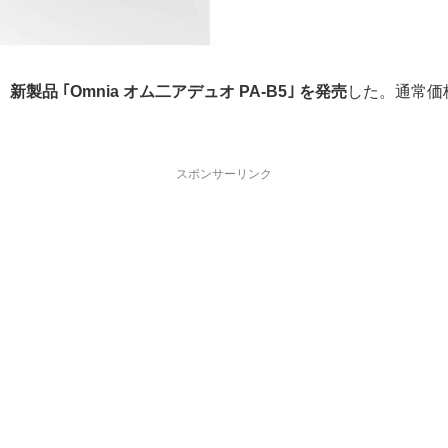
、
新製品 ｢Omnia オム二アデュオ PA‐B5｣ を発売
した。通常価格
スポンサーリンク