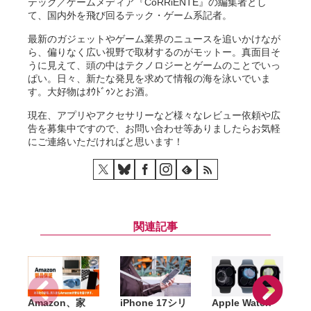
テック／ゲームメディア『CoRRiENTE』の編集者とし
て、国内外を飛び回るテック・ゲーム系記者。
最新のガジェットやゲーム業界のニュースを追いかけなが
ら、偏りなく広い視野で取材するのがモットー。真面目そ
うに見えて、頭の中はテクノロジーとゲームのことでいっ
ぱい。日々、新たな発見を求めて情報の海を泳いでいま
す。大好物はｵｳﾄﾞｩﾝとお酒。
現在、アプリやアクセサリーなど様々なレビュー依頼や広
告を募集中ですので、お問い合わせ等ありましたらお気軽
にご連絡いただければと思います！
関連記事
Amazon、家
iPhone 17シリ
Apple Watch
A