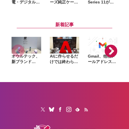
電・デジタル機
ーズ純正ケース
Series 11が
器向け延長保証
がAmazonで大
Amazonセール
「Amazon製品
幅割引。クリア
で6万4千円〜。
保証」開始。購
ケース・シリコ
42mm・46mm
入から修理申請
ーンケース・バ
両方が対象
新着記事
までAmazon上
ンパーが最大
で完結
44％オフ
オウルテック、
AIに作らせるだ
Gmail、他社メ
G
新ブランド
けでは終わらな
ールアドレスを
「
「Soft」立ち上
い。「Adobe
送信元にする機
げ。斜めに挿せ
Summit
能を2027年1月
る充電器や握れ
Tokyo」で示さ
終了。POP受信
るケーブルなど
れたAIエージェ
やGmailifyも廃
6製品
ントと働くこれ
止
からのマーケテ
ィング