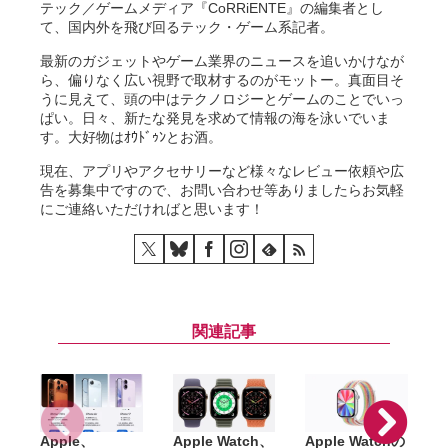
テック／ゲームメディア『CoRRiENTE』の編集者とし
て、国内外を飛び回るテック・ゲーム系記者。
最新のガジェットやゲーム業界のニュースを追いかけなが
ら、偏りなく広い視野で取材するのがモットー。真面目そ
うに見えて、頭の中はテクノロジーとゲームのことでいっ
ぱい。日々、新たな発見を求めて情報の海を泳いでいま
す。大好物はｵｳﾄﾞｩﾝとお酒。
現在、アプリやアクセサリーなど様々なレビュー依頼や広
告を募集中ですので、お問い合わせ等ありましたらお気軽
にご連絡いただければと思います！
関連記事
Apple、
Apple Watch、
Apple Watchの
A