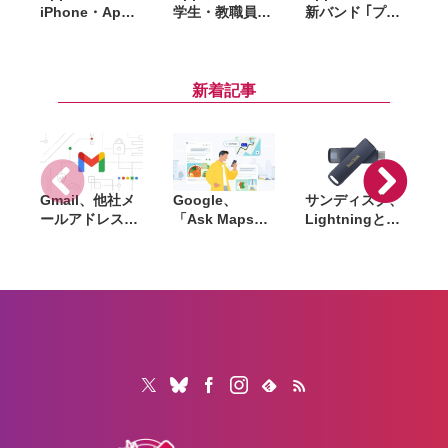
iPhone・Apple
学生・教職員価
新バンド ｢プラ
A
Watch・
格の対象に。
イドエディショ
A
AirPodsを国内
Series 11／SE
ンスポーツルー
S
で一斉値上げ。
3／Ultra 3を年
プ｣ 発表。新文
iPhone 17eは
間通じて割引販
字盤「Pride
新着記事
10万円超え、
売
Luminance」
Pro Maxは21万
も登場へ
円超に
Gmail、他社メ
Google、
サンディスク、
S
ールアドレスを
「Ask Maps」
Lightningと
送信元にする機
日本でも提供開
USB-Cを備えた
能を2027年1月
始。料理注文や
USBフラッシュ
終了。POP受信
ホテル検索まで
「Phone Drive
N
やGmailifyも廃
AIが代行
for iPhone」発
i
止
売。iPhone・
iPad・Mac間で
データを手軽に
共有