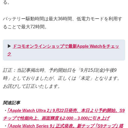
る。
バッテリー駆動時間は最大36時間、低電力モードを利用す
ることで最大72時間。
▶︎
ドコモオンラインショップで最新Apple Watchをチェッ
ク
訂正：当記事掲出時、予約開始日を「9月15日(金)午後9
時」としておりましたが、正しくは「未定」となります。
お詫びして訂正いたします。
関連記事
・
｢Apple Watch Ultra 2｣ 9月22日発売、本日より予約開始。S9
チップで性能向上、画面輝度も2,000→3,000に引き上げ
・
｢Apple Watch Series 9｣ 正式発表。新チップ ｢S9チップ｣ 搭