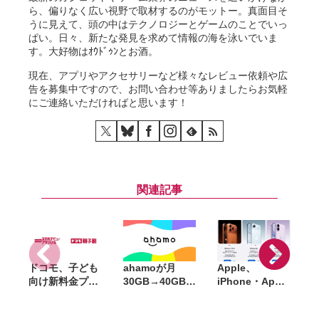
ら、偏りなく広い視野で取材するのがモットー。真面目そ
うに見えて、頭の中はテクノロジーとゲームのことでいっ
ぱい。日々、新たな発見を求めて情報の海を泳いでいま
す。大好物はｵｳﾄﾞｩﾝとお酒。
現在、アプリやアクセサリーなど様々なレビュー依頼や広
告を募集中ですので、お問い合わせ等ありましたらお気軽
にご連絡いただければと思います！
関連記事
ドコモ、子ども
ahamoが月
Apple、
向け新料金プラ
30GB→40GBに
iPhone・Apple
ン「ドコモ スマ
増量、料金その
Watch・
A
ホデビュープラ
ままの「データ
AirPodsを国内