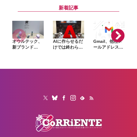
ン U15」開始。
増量おためしキ
で一斉値上げ。
D
家族も最大1年
ャンペーン」開
iPhone 17eは
8
新着記事
間おトクになる
始。ドコモmini
10万円超え、
「ドコモ 親子
も対象
Pro Maxは21万
割」も導入
円超に
オウルテック、
AIに作らせるだ
Gmail、他社メ
G
新ブランド
けでは終わらな
ールアドレスを
「
「Soft」立ち上
い。「Adobe
送信元にする機
げ。斜めに挿せ
Summit
能を2027年1月
る充電器や握れ
Tokyo」で示さ
終了。POP受信
るケーブルなど
れたAIエージェ
やGmailifyも廃
6製品
ントと働くこれ
止
からのマーケテ
ィング