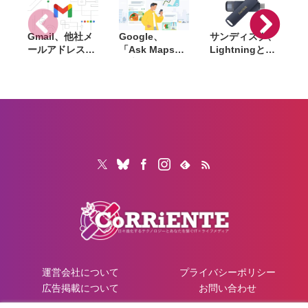
Gmail、他社メ
Google、
サンディスク、
S
ールアドレスを
「Ask Maps」
Lightningと
送信元にする機
日本でも提供開
USB-Cを備えた
能を2027年1月
始。料理注文や
USBフラッシュ
終了。POP受信
ホテル検索まで
「Phone Drive
N
やGmailifyも廃
AIが代行
for iPhone」発
i
止
売。iPhone・
iPad・Mac間で
データを手軽に
共有
運営会社について
プライバシーポリシー
広告掲載について
お問い合わせ