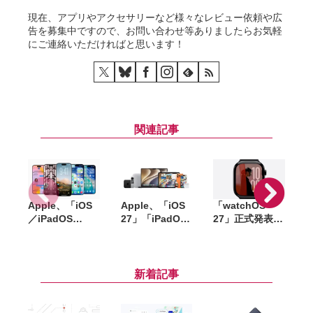
現在、アプリやアクセサリーなど様々なレビュー依頼や広
告を募集中ですので、お問い合わせ等ありましたらお気軽
にご連絡いただければと思います！
関連記事
Apple、「iOS
Apple、「iOS
「watchOS
「
／iPadOS
27」「iPadOS
27」正式発表。
26.6」
27」「macOS
Apple Watchに
「macOS
27」など新OS
「Siri AI」統合
W
Tahoe 26.6」な
のパブリックベ
で手首のコンパ
9
ど配信開始。バ
ータを公開。一
ニオンへと進化
新着記事
グ修正やセキュ
般ユーザーも無
リティ強化など
料で試用可能