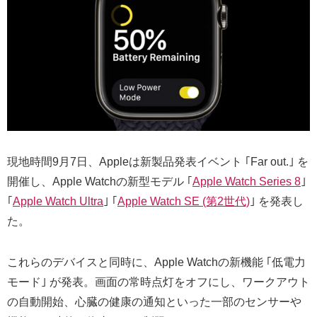
現地時間9月7日、Appleは新製品発表イベント ｢Far out.｣ を
開催し、Apple Watchの新型モデル ｢
Apple Watch Series 8
｣
｢
Apple Watch Ultra
｣ ｢
Apple Watch SE (第2世代)
｣ を発表し
た。
これらのデバイスと同時に、Apple Watchの新機能 ｢低電力
モード｣ が発表。画面の常時点灯をオフにし、ワークアウト
の自動開始、心臓の健康の通知といった一部のセンサーや