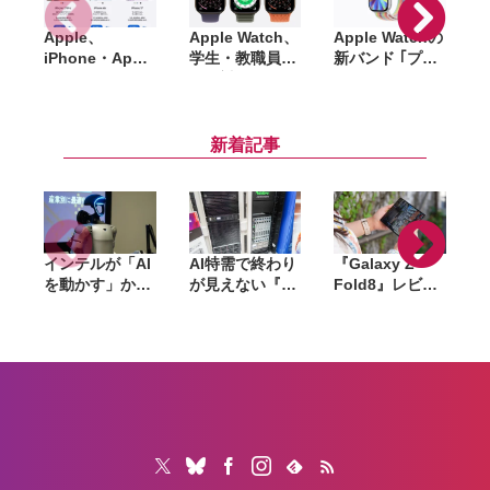
Apple、
Apple Watch、
Apple Watchの
A
iPhone・Apple
学生・教職員価
新バンド ｢プラ
A
Watch・
格の対象に。
イドエディショ
A
AirPodsを国内
Series 11／SE
ンスポーツルー
S
で一斉値上げ。
3／Ultra 3を年
プ｣ 発表。新文
iPhone 17eは
間通じて割引販
字盤「Pride
新着記事
10万円超え、
売
Luminance」
Pro Maxは21万
も登場へ
円超に
インテルが「AI
AI特需で終わり
『Galaxy Z
を動かす」から
が見えない『ラ
Fold8』レビュ
「AIで機械を動
マゲドン』。メ
ー。1週間使っ
かす」へ。
モリからSSD、
て実感した「ち
Panther Lake
GPUへ広がった
ょうどいい大画
で挑むフィジカ
値上げの波は
面」、4:3ディ
ルAIの現在地
「マザーボー
スプレイと約
ド」へ波及か
201gの軽さが
生む新しい使い
心地