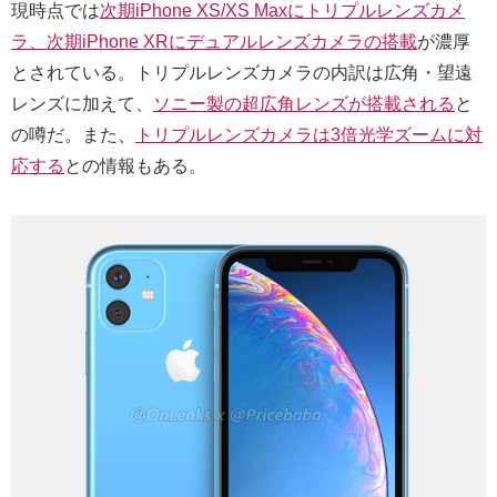
現時点では
次期iPhone XS/XS Maxにトリプルレンズカメ
ラ、次期iPhone XRにデュアルレンズカメラの搭載
が濃厚
とされている。トリプルレンズカメラの内訳は広角・望遠
レンズに加えて、
ソニー製の超広角レンズが搭載される
と
の噂だ。また、
トリプルレンズカメラは3倍光学ズームに対
応する
との情報もある。