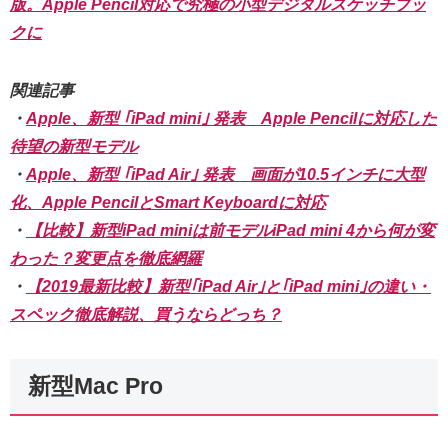
版。Apple Pencil対応で究極の小型デジタルスケッチブッ
クに
関連記事
・
Apple、新型 ｢iPad mini｣ 発表 Apple Pencilに対応した
待望の新型モデル
・
Apple、新型 ｢iPad Air｣ 発表 画面が10.5インチに大型
化、Apple PencilとSmart Keyboardに対応
・
【比較】新型iPad miniは前モデルiPad mini 4から何が変
わった？変更点を徹底網羅
・
【2019最新比較】新型｢iPad Air｣と｢iPad mini｣の違い・
スペック徹底解説、買うならどっち？
新型Mac Pro