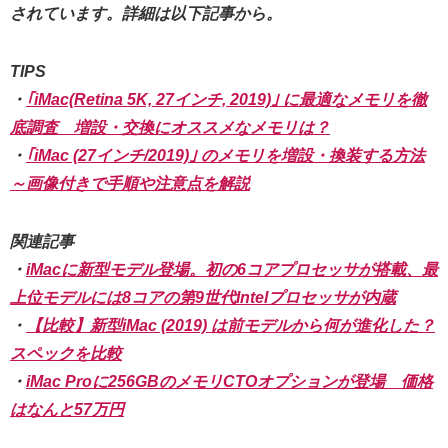
されています。詳細は以下記事から。
TIPS
・
｢iMac(Retina 5K, 27インチ, 2019)｣ に最適なメモリを徹
底調査 増設・交換にオススメなメモリは？
・
｢iMac (27インチ/2019)｣ のメモリを増設・換装する方法
～画像付きで手順や注意点を解説
関連記事
・
iMacに新型モデル登場。初の6コアプロセッサが搭載、最
上位モデルには8コアの第9世代Intelプロセッサが内蔵
・
【比較】新型iMac (2019) は前モデルから何が進化した？
スペックを比較
・
iMac Proに256GBのメモリCTOオプションが登場 価格
はなんと57万円