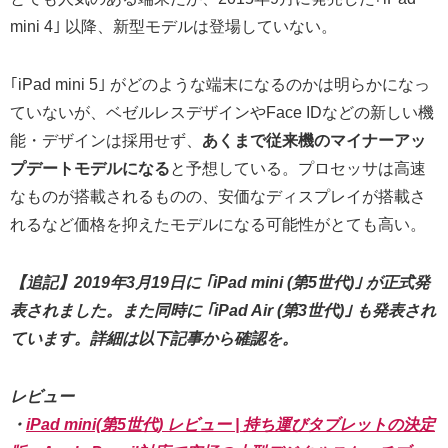
mini 4｣ 以降、新型モデルは登場していない。
｢iPad mini 5｣ がどのような端末になるのかは明らかになっ
ていないが、ベゼルレスデザインやFace IDなどの新しい機
能・デザインは採用せず、
あくまで従来機のマイナーアッ
プデートモデルになる
と予想している。プロセッサは高速
なものが搭載されるものの、安価なディスプレイが搭載さ
れるなど価格を抑えたモデルになる可能性がとても高い。
【追記】2019年3月19日に ｢iPad mini (第5世代)｣ が正式発
表されました。また同時に ｢iPad Air (第3世代)｣ も発表され
ています。詳細は以下記事から確認を。
レビュー
・
iPad mini(第5世代) レビュー | 持ち運びタブレットの決定