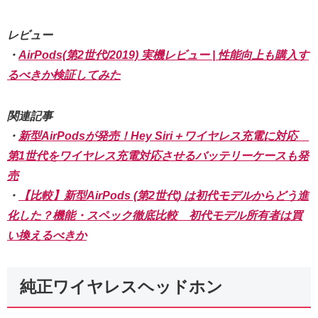
レビュー
・
AirPods(第2世代/2019) 実機レビュー | 性能向上も購入す
るべきか検証してみた
関連記事
・
新型AirPodsが発売！Hey Siri＋ワイヤレス充電に対応
第1世代をワイヤレス充電対応させるバッテリーケースも発
売
・
【比較】新型AirPods (第2世代) は初代モデルからどう進
化した？機能・スペック徹底比較 初代モデル所有者は買
い換えるべきか
純正ワイヤレスヘッドホン