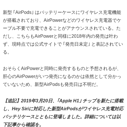
新型 ｢AirPods｣ はバッテリーケースにワイヤレス充電機能
が搭載されており、AirPowerなどのワイヤレス充電器でケ
ーブル不要で充電できることがアナウンスされている。た
だし、こちらもAirPowerと同様に2018年内の発売は叶わ
ず、現時点では公式サイトで ｢発売日未定｣ と表記されてい
る。
おそらくAirPowerと同時に発売するものと予想されるが、
肝心のAirPowerがいつ発売になるのかは依然として分かっ
ていないため、新型AirPodsも発売日は不明だ。
【追記】2019年3月20日、｢Apple H1｣ チップを新たに搭載
し、Hey Siriに対応した新型AirPodsがワイヤレス充電対応
バッテリケースとともに登場しました。詳細については以
下記事から確認を。