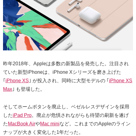
昨年2018年、Appleは多数の新製品を発売した。注目され
ていた新型iPhoneは、iPhone Xシリーズを磨き上げた
｢
iPhone XS
｣ が投入され、同時に大型モデルの ｢
iPhone XS
Max
｣ も登場した。
そしてホームボタンを廃止し、ベゼルレスデザインを採用
した
iPad Pro
。廃止が危惧されながらも待望の刷新を遂げ
た
MacBook Air
や
Mac mini
など。これまでのAppleのライン
ナップが大きく変化した1年だった。