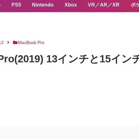
n
PS5
Nintendo
Xbox
VR／AR／XR
ポ
ーズ
MacBook Pro
Pro(2019) 13インチと1