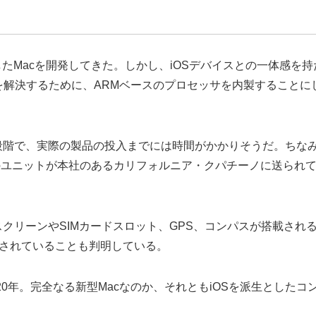
を搭載したMacを開発してきた。しかし、iOSデバイスとの一体感を
を解決するために、ARMベースのプロセッサを内製すること
段階で、実際の製品の投入までには時間がかかりそうだ。ちなみに
数のユニットが本社のあるカリフォルニア・クパチーノに送られて
チスクリーンやSIMカードスロット、GPS、コンパスが搭載さ
用されていることも判明している。
20年。完全なる新型Macなのか、それともiOSを派生とした