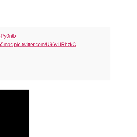
JoPy0ntb
o5mac
pic.twitter.com/U96vHRhzkC