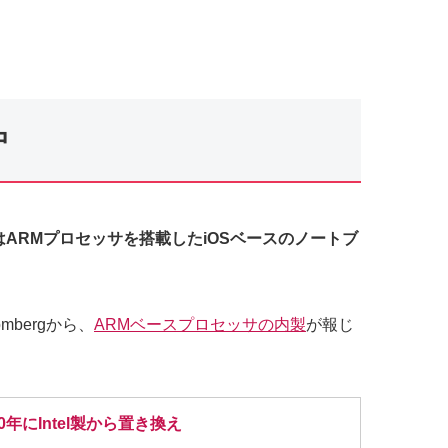
中
はARMプロセッサを搭載したiOSベースのノートブ
bergから、
ARMベースプロセッサの内製
が報じ
年にIntel製から置き換え