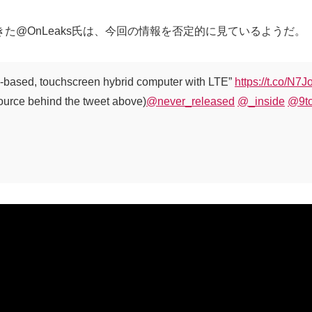
た@OnLeaks氏は、今回の情報を否定的に見ているようだ。
RM-based, touchscreen hybrid computer with LTE”
https://t.co/N7
source behind the tweet above)
@never_released
@_inside
@9t