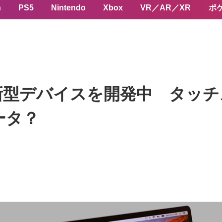
n
PS5
Nintendo
Xbox
VR／AR／XR
ポ
スの新型デバイスを開発中 タッ
ータ？