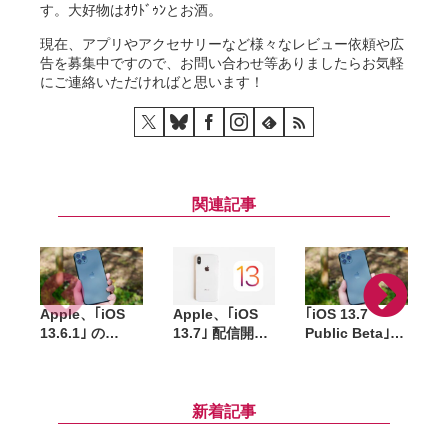
す。大好物はｵｳﾄﾞｩﾝとお酒。
現在、アプリやアクセサリーなど様々なレビュー依頼や広
告を募集中ですので、お問い合わせ等ありましたらお気軽
にご連絡いただければと思います！
関連記事
Apple、｢iOS
Apple、｢iOS
｢iOS 13.7
A
13.6.1｣ の
13.7｣ 配信開
Public Beta｣
1
SHSH発行を終
始 新型コロナ
｢iPadOS 13.7
了
ウイルス接触通
Public Beta｣
知システム追加
が配信開始
新着記事