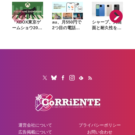
「XBOX東京ゲ
au、月550円で
シャープ、大画
ームショウ2026
2つ目の電話番
面と耐久性を備
ブロードキャス
号を追加できる
えたベーシック
ト」9月17日配
「セカンドナン
スマホ
「
信決定。TGS開
バー」提供開
「AQUOS
幕日に最新情報
始。仕事用や
wish6」発表。
3
を発表、
SNS登録用に使
AIによる詐欺電
FanFestも開催
い分け
話対策や防犯機
能も搭載
運営会社について
プライバシーポリシー
広告掲載について
お問い合わせ