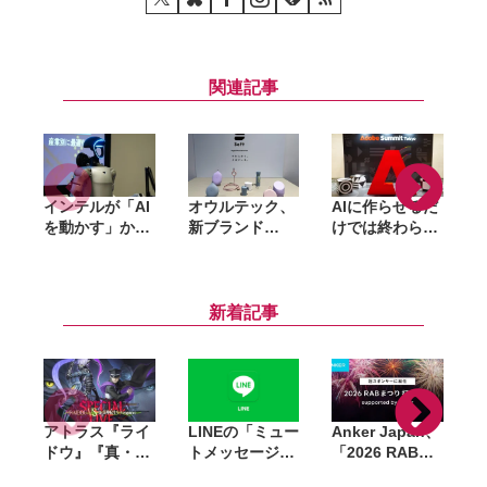
関連記事
インテルが「AI
オウルテック、
AIに作らせるだ
を動かす」から
新ブランド
けでは終わらな
「AIで機械を動
「Soft」立ち上
い。「Adobe
かす」へ。
げ。斜めに挿せ
Summit
語
Panther Lake
る充電器や握れ
Tokyo」で示さ
で挑むフィジカ
るケーブルなど
れたAIエージェ
新着記事
ルAIの現在地
6製品
ントと働くこれ
からのマーケテ
ィング
アトラス『ライ
LINEの「ミュー
Anker Japan、
ドウ』『真・女
トメッセージ」
「2026 RABま
神転生V』のス
有料化へ。無料
つり 打上花火」