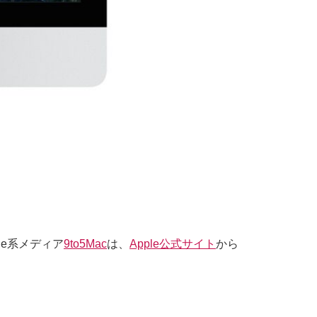
pple系メディア
9to5Mac
は、
Apple公式サイト
から