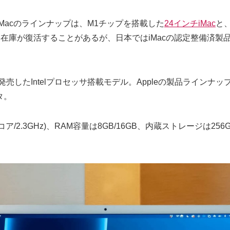
のiMacのラインナップは、M1チップを搭載した
24インチiMac
と、
して在庫が復活することがあるが、日本ではiMacの認定整備済
年に発売したIntelプロセッサ搭載モデル。Appleの製品ラインナ
タ。
コア/2.3GHz)、RAM容量は8GB/16GB、内蔵ストレージは256GB 