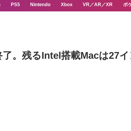
n
PS5
Nintendo
Xbox
VR／AR／XR
ポ
了。残るIntel搭載Macは27イン