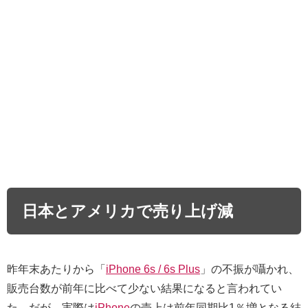
日本とアメリカで売り上げ減
昨年末あたりから「
iPhone 6s / 6s Plus
」の不振が囁かれ、
販売台数が前年に比べて少ない結果になると言われてい
た。だが、実際は
iPhone
の売上は前年同期比1％増となる結