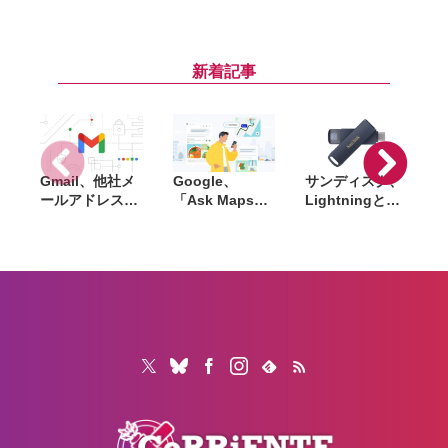
」買収。15年以
催中。対象商
念のノベルティ
上の実績を持
品・ギフトカー
はトートバッ
d
つ、Final Cut
ド金額、AirTag
グ・ピンズ・コ
Pro向けプラグ
プレゼントなど
ースターの3点
i
新着記事
イン大手
Gmail、他社メ
Google、
サンディスク、
S
ールアドレスを
「Ask Maps」
Lightningと
送信元にする機
日本でも提供開
USB-Cを備えた
能を2027年1月
始。料理注文や
USBフラッシュ
終了。POP受信
ホテル検索まで
「Phone Drive
N
やGmailifyも廃
AIが代行
for iPhone」発
i
止
売。iPhone・
iPad・Mac間で
データを手軽に
共有