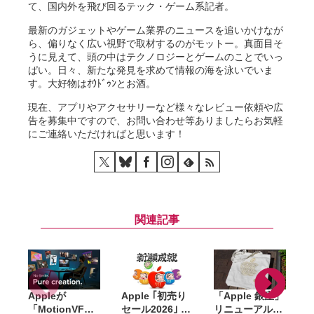
て、国内外を飛び回るテック・ゲーム系記者。
最新のガジェットやゲーム業界のニュースを追いかけなが
ら、偏りなく広い視野で取材するのがモットー。真面目そ
うに見えて、頭の中はテクノロジーとゲームのことでいっ
ぱい。日々、新たな発見を求めて情報の海を泳いでいま
す。大好物はｵｳﾄﾞｩﾝとお酒。
現在、アプリやアクセサリーなど様々なレビュー依頼や広
告を募集中ですので、お問い合わせ等ありましたらお気軽
にご連絡いただければと思います！
関連記事
Appleが
Apple ｢初売り
「Apple 銀座」
「MotionVFX
セール2026｣ 開
リニューアル記