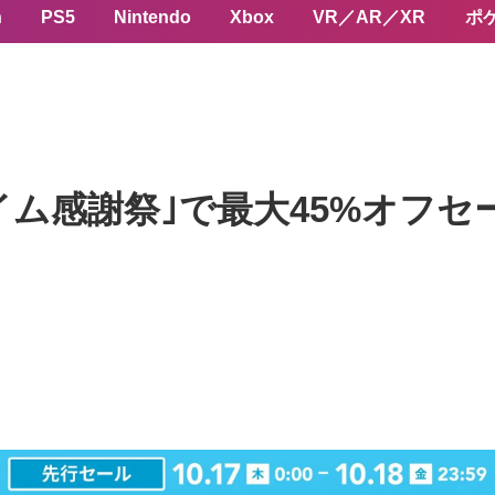
n
PS5
Nintendo
Xbox
VR／AR／XR
ポ
プライム感謝祭｣で最大45%オフ