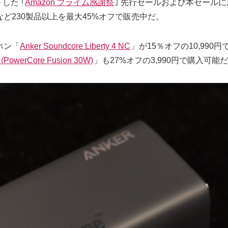
した ｢
Amazon プライム感謝祭
｣ 先行セールおよび本セール
ど230製品以上を最大45%オフで販売中だ。
ホン「
Anker Soundcore Liberty 4 NC
」が15％オフの10,99
 (PowerCore Fusion 30W)
」も27%オフの3,990円で購入可能