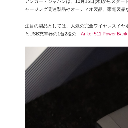
アンカー・ジャパンは、10月16日(木)からスタート
ャージング関連製品やオーディオ製品、家電製品な
注目の製品としては、人気の完全ワイヤレスイヤ
とUSB充電器の1台2役の「
Anker 511 Power Bank