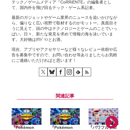
テック／ゲームメディア『CoRRiENTE』の編集者とし
て、国内外を飛び回るテック・ゲーム系記者。
最新のガジェットやゲーム業界のニュースを追いかけなが
ら、偏りなく広い視野で取材するのがモットー。真面目そ
うに見えて、頭の中はテクノロジーとゲームのことでいっ
ぱい。日々、新たな発見を求めて情報の海を泳いでいま
す。大好物はｵｳﾄﾞｩﾝとお酒。
現在、アプリやアクセサリーなど様々なレビュー依頼や広
告を募集中ですので、お問い合わせ等ありましたらお気軽
にご連絡いただければと思います！
関連記事
『Pokémon
『Pokémon
『パワフルプロ
「