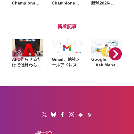
Champions』
Champions』
野球2026-
D
全世界累計
が全世界累計
2027』発売記念
2,000万ダウン
1000万ダウンロ
イベント開催。
ロード突破。記
ード突破。記念
なにわ男子・藤
念で「ファスト
プレゼントを配
原丈一郎とアン
新着記事
クーポン」200
布
タッチャブルが
枚を配布
パワプロ愛を語
る
AIに作らせるだ
Gmail、他社メ
Google、
けでは終わらな
ールアドレスを
「Ask Maps」
L
い。「Adobe
送信元にする機
日本でも提供開
Summit
能を2027年1月
始。料理注文や
Tokyo」で示さ
終了。POP受信
ホテル検索まで
「
れたAIエージェ
やGmailifyも廃
AIが代行
f
ントと働くこれ
止
売
からのマーケテ
i
ィング