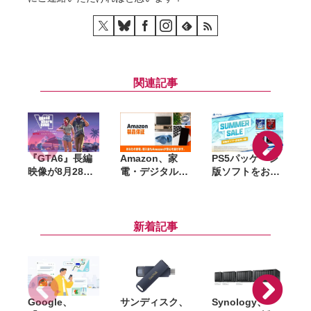
関連記事
『GTA6』長編
Amazon、家
PS5パッケージ
i
映像が8月28日
電・デジタル機
版ソフトをお得
公開へ。Netflix
器向け延長保証
に購入できる
で先行配信、6
「Amazon製品
「サマーセー
時間後に
保証」開始。購
ル」開催。
YouTubeでも公
入から修理申請
『DEATH
新着記事
開
までAmazon上
STRANDING
で完結
2』『アストロ
ボット』など対
象
Google、
サンディスク、
Synology、
C