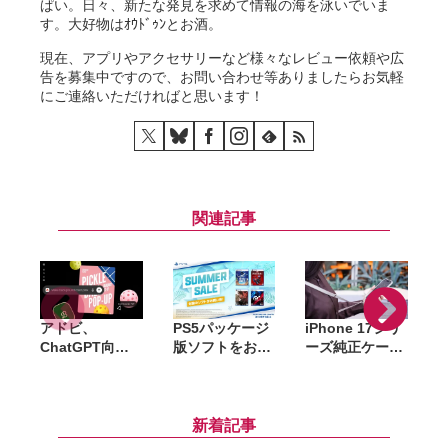
ぱい。日々、新たな発見を求めて情報の海を泳いでいま
す。大好物はｵｳﾄﾞｩﾝとお酒。
現在、アプリやアクセサリーなど様々なレビュー依頼や広
告を募集中ですので、お問い合わせ等ありましたらお気軽
にご連絡いただければと思います！
関連記事
アドビ、
PS5パッケージ
iPhone 17シリ
A
ChatGPT向け
版ソフトをお得
ーズ純正ケース
S
統合プラグイン
に購入できる
がAmazonで大
を提供開始。
「サマーセー
幅割引。クリア
Photoshopや
ル」開催。
ケース・シリコ
Premiereなど
『DEATH
ーンケース・バ
新着記事
70以上のツール
STRANDING
ンパーが最大