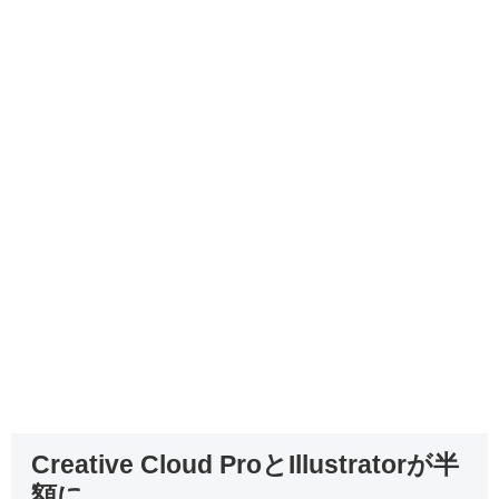
Creative Cloud ProとIllustratorが半
額に