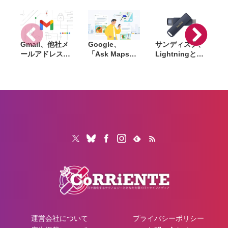
を利用可能に
2』『アストロ
44％オフ
ボット』など対
象
Gmail、他社メ
Google、
サンディスク、
S
ールアドレスを
「Ask Maps」
Lightningと
送信元にする機
日本でも提供開
USB-Cを備えた
能を2027年1月
始。料理注文や
USBフラッシュ
終了。POP受信
ホテル検索まで
「Phone Drive
N
やGmailifyも廃
AIが代行
for iPhone」発
i
止
売。iPhone・
iPad・Mac間で
データを手軽に
共有
運営会社について
プライバシーポリシー