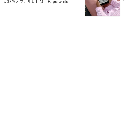
大32％オフ。狙い目は「Paperwhite」