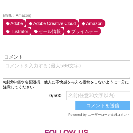
(画像：Amazon)
Adobe
Adobe Creative Cloud
Amazon
Illustrator
セール情報
プライムデー
FOLLOW US