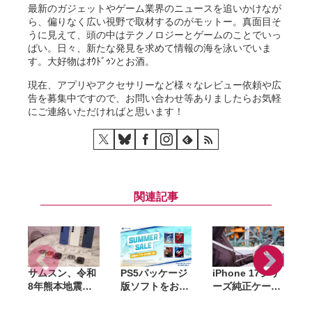
最新のガジェットやゲーム業界のニュースを追いかけなが
ら、偏りなく広い視野で取材するのがモットー。真面目そ
うに見えて、頭の中はテクノロジーとゲームのことでいっ
ぱい。日々、新たな発見を求めて情報の海を泳いでいま
す。大好物はｵｳﾄﾞｩﾝとお酒。
現在、アプリやアクセサリーなど様々なレビュー依頼や広
告を募集中ですので、お問い合わせ等ありましたらお気軽
にご連絡いただければと思います！
関連記事
サムスン、令和
PS5パッケージ
iPhone 17シリ
A
8年熊本地震の
版ソフトをお得
ーズ純正ケース
S
被災者向けに
に購入できる
がAmazonで大