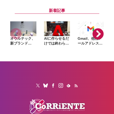
Galaxy製品の
「サマーセー
幅割引。クリア
無償修理を実
ル」開催。
ケース・シリコ
施。代替機の提
『DEATH
ーンケース・バ
新着記事
供にも対応
STRANDING
ンパーが最大
2』『アストロ
44％オフ
ボット』など対
象
オウルテック、
AIに作らせるだ
Gmail、他社メ
G
新ブランド
けでは終わらな
ールアドレスを
「
「Soft」立ち上
い。「Adobe
送信元にする機
げ。斜めに挿せ
Summit
能を2027年1月
る充電器や握れ
Tokyo」で示さ
終了。POP受信
るケーブルなど
れたAIエージェ
やGmailifyも廃
6製品
ントと働くこれ
止
からのマーケテ
ィング