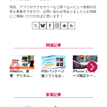
現在、アプリやアクセサリーなど様々なレビュー依頼や広
告を募集中ですので、お問い合わせ等ありましたらお気軽
にご連絡いただければと思います！
関連記事
Amazon、家
PS5パッケージ
iPhone 17シリ
A
電・デジタル機
版ソフトをお得
ーズ純正ケース
S
器向け延長保証
に購入できる
がAmazonで大
「Amazon製品
「サマーセー
幅割引。クリア
保証」開始。購
ル」開催。
ケース・シリコ
入から修理申請
『DEATH
ーンケース・バ
新着記事
までAmazon上
STRANDING
ンパーが最大
で完結
2』『アストロ
44％オフ