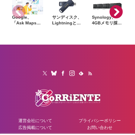
ボット』など対
象
Google、
サンディスク、
Synology、
C
「Ask Maps」
Lightningと
4GBメモリ採用
日本でも提供開
USB-Cを備えた
で導入しやすく
5
始。料理注文や
USBフラッシュ
なった新
ホテル検索まで
「Phone Drive
NAS「DiskStat
AIが代行
for iPhone」発
ion neo+」シリ
売。iPhone・
ーズ発表
iPad・Mac間で
データを手軽に
共有
運営会社について
プライバシーポリシー
広告掲載について
お問い合わせ