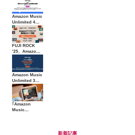
Audibleなど3
サービスが期間
限定で無料体験
Amazon Music
キャンペーン
Unlimited 4ヶ
月無料キャンペ
ーン開催中。プ
ライム感謝祭に
あわせて
FUJI ROCK
’25、Amazon
Music史上最多
視聴数の音楽フ
ェスに。
RADWIMPSが
Amazon Music
同時アクセス1
Unlimited 3ヶ
位
月無料キャンペ
ーン開催中。フ
ジロック配信を
記念
｢Amazon
Music
Unlimited｣ 加
入するメリット
とは。不定期開
催のキャンペー
新着記事