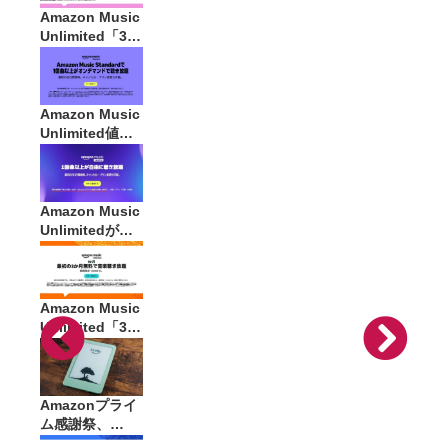
開催中。2026年
Amazon Music
7月13日まで
Unlimited「3ヶ
月無料キャンペ
ーン」開催中。
2026年5月11日
まで
Amazon Music
Unlimited値上
げの裏で
「Standard」
が静かに登場。
オーディオブッ
Amazon Music
ク特典を省いた
Unlimitedが値
値段据え置きの
上げ。個人プラ
新プラン
ンは月1,180
円、プライム会
員は月1,080円
Amazon Music
に
Unlimited「3ヶ
月無料キャンペ
ーン」開催中。
2026年1月9日
まで
Amazonプライ
ム感謝祭、
Kindleや