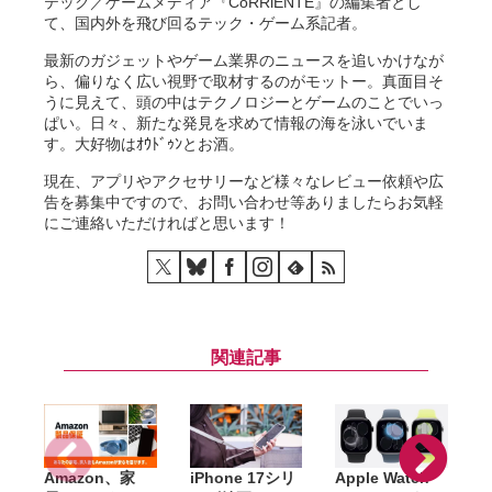
テック／ゲームメディア『CoRRiENTE』の編集者とし
て、国内外を飛び回るテック・ゲーム系記者。
最新のガジェットやゲーム業界のニュースを追いかけなが
ら、偏りなく広い視野で取材するのがモットー。真面目そ
うに見えて、頭の中はテクノロジーとゲームのことでいっ
ぱい。日々、新たな発見を求めて情報の海を泳いでいま
す。大好物はｵｳﾄﾞｩﾝとお酒。
現在、アプリやアクセサリーなど様々なレビュー依頼や広
告を募集中ですので、お問い合わせ等ありましたらお気軽
にご連絡いただければと思います！
関連記事
Amazon、家
iPhone 17シリ
Apple Watch
A