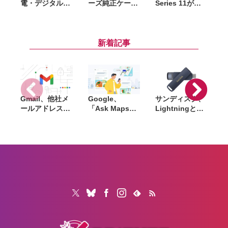
電・デジタル機
ーズ純正ケース
Series 11が
器向け延長保証
がAmazonで大
Amazonセール
「Amazon製品
幅割引。クリア
で6万4千円〜。
保証」開始。購
ケース・シリコ
42mm・46mm
入から修理申請
ーンケース・バ
両方が対象
新着記事
までAmazon上
ンパーが最大
で完結
44％オフ
Gmail、他社メ
Google、
サンディスク、
S
ールアドレスを
「Ask Maps」
Lightningと
送信元にする機
日本でも提供開
USB-Cを備えた
能を2027年1月
始。料理注文や
USBフラッシュ
終了。POP受信
ホテル検索まで
「Phone Drive
N
やGmailifyも廃
AIが代行
for iPhone」発
i
止
売。iPhone・
iPad・Mac間で
データを手軽に
共有