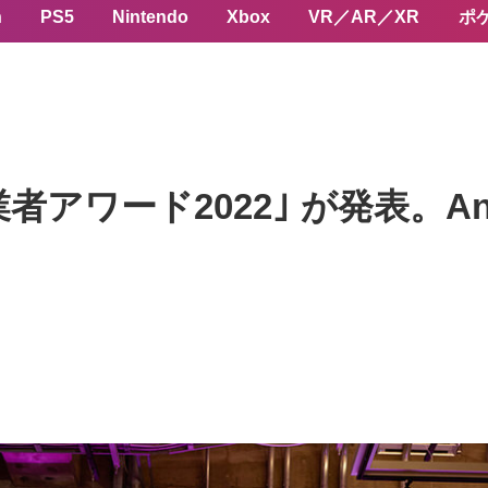
n
PS5
Nintendo
Xbox
VR／AR／XR
ポ
売事業者アワード2022｣ が発表。An