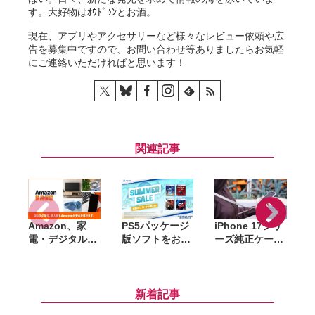
す。大好物はｵｳﾄﾞｩﾝとお酒。
現在、アプリやアクセサリーなど様々なレビュー依頼や広
告を募集中ですので、お問い合わせ等ありましたらお気軽
にご連絡いただければと思います！
関連記事
Amazon、家
PS5パッケージ
iPhone 17シリ
A
電・デジタル機
版ソフトをお得
ーズ純正ケース
S
器向け延長保証
に購入できる
がAmazonで大
「Amazon製品
「サマーセー
幅割引。クリア
保証」開始。購
ル」開催。
ケース・シリコ
入から修理申請
『DEATH
ーンケース・バ
新着記事
までAmazon上
STRANDING
ンパーが最大