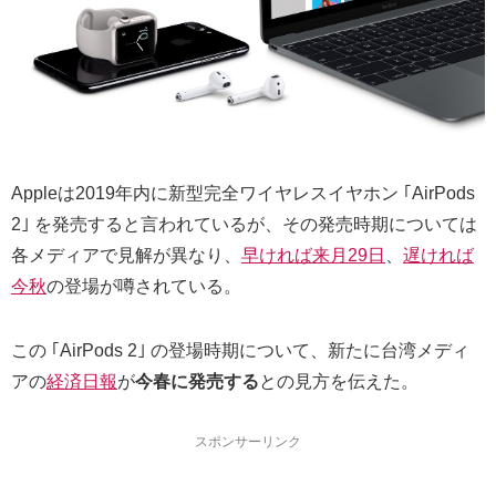
Appleは2019年内に新型完全ワイヤレスイヤホン ｢AirPods
2｣ を発売すると言われているが、その発売時期については
各メディアで見解が異なり、
早ければ来月29日
、
遅ければ
今秋
の登場が噂されている。
この ｢AirPods 2｣ の登場時期について、新たに台湾メディ
アの
経済日報
が
今春に発売する
との見方を伝えた。
スポンサーリンク