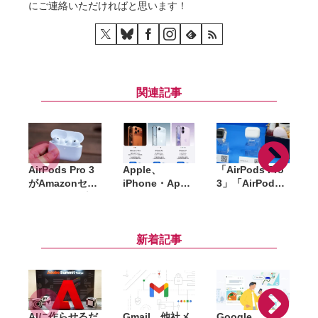
にご連絡いただければと思います！
関連記事
AirPods Pro 3
Apple、
「AirPods Pro
がAmazonセー
iPhone・Apple
3」「AirPods
ルで約3万7千円
Watch・
4」がAmazon
に。ANC対応、
AirPodsを国内
プライムデーで
ィ
心拍センサー搭
で一斉値上げ。
特別価格に
載の最上位モデ
iPhone 17eは
『
新着記事
ル
10万円超え、
Pro Maxは21万
円超に
AIに作らせるだ
Gmail、他社メ
Google、