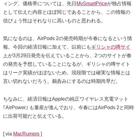
ィング、価格帯については、先日
MySmartPrice
が独占情報
として伝えた内容とほぼ同じであることから、この情報の
信ぴょう性はそれなりに高いものと思われる。
気になるのは、AirPods 2の発売時期が今春になるという情
報。今回の経済日報に加えて、以前にも
ギリシャの噂サイ
ト
が3月29日発売を伝えていることから、2つのサイトが春
の発売を予想していることになるが、ギリシャの噂サイト
はリーク実績がほぼないため、現段階では確実な情報とは
言い切れないだろう。鵜呑みにするのは時期尚早だ。
ちなみに、経済日報はAppleの純正ワイヤレス充電マット
｢AirPower｣ も量産が進んでおり、今春にはAirPods 2と同時
に出荷可能だと伝えている。
[ via
MacRumors
]