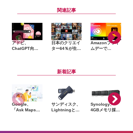
関連記事
アドビ、
日本のクリエイ
Amazonプライ
ChatGPT向け
ター64％が生成
ムデーで
「
統合プラグイン
AI利用も多くは
「Adobe
G
を提供開始。
「最後の判断は
Creative Cloud
「
Photoshopや
自分」。Adobe
Pro」
P
Premiereなど
調査で見えたAI
「Illustrator」
新着記事
70以上のツール
時代のクリエイ
50％オフ。初回
を利用可能に
ター像
購入者限定セー
ル
Google、
サンディスク、
Synology、
C
「Ask Maps」
Lightningと
4GBメモリ採用
日本でも提供開
USB-Cを備えた
で導入しやすく
5
始。料理注文や
USBフラッシュ
なった新
ホテル検索まで
「Phone Drive
NAS「DiskStat
AIが代行
for iPhone」発
ion neo+」シリ