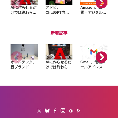
AIに作らせるだ
アドビ、
Amazon、家
『
けでは終わらな
ChatGPT向け
電・デジタル機
C
い。「Adobe
統合プラグイン
器向け延長保証
Summit
を提供開始。
「Amazon製品
Tokyo」で示さ
Photoshopや
保証」開始。購
れたAIエージェ
Premiereなど
入から修理申請
新着記事
ントと働くこれ
70以上のツール
までAmazon上
からのマーケテ
を利用可能に
で完結
ィング
オウルテック、
AIに作らせるだ
Gmail、他社メ
G
新ブランド
けでは終わらな
ールアドレスを
「
「Soft」立ち上
い。「Adobe
送信元にする機
げ。斜めに挿せ
Summit
能を2027年1月
る充電器や握れ
Tokyo」で示さ
終了。POP受信
るケーブルなど
れたAIエージェ
やGmailifyも廃
6製品
ントと働くこれ
止
からのマーケテ
ィング