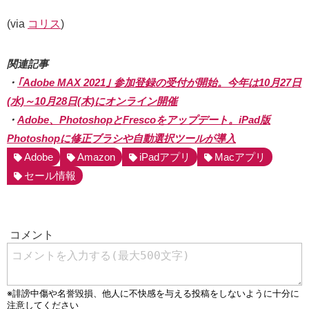
(via
コリス
)
関連記事
・
｢Adobe MAX 2021｣ 参加登録の受付が開始。今年は10月27日
(水)～10月28日(木)にオンライン開催
・
Adobe、PhotoshopとFrescoをアップデート。iPad版
Photoshopに修正ブラシや自動選択ツールが導入
Adobe
Amazon
iPadアプリ
Macアプリ
セール情報