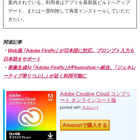
案内されている。利用者はアプリを最新版ビルドへアップ
デート、または一度削除して再度インストールしていただ
きたい。
関連記事
・
Web版 ｢Adobe Firefly｣ が日本語に対応。プロンプト入力も
日本語をサポート
・
画像生成AI ｢Adobe Firefly｣がPhotoshopへ統合。｢ジェネレ
ーティブ塗りつぶし｣ が近く利用可能に
Adobe Creative Cloud コンプリ
ート オンラインコード版
posted with
カエレバ
Amazonで購入する