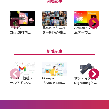
関連記事
アドビ、
日本のクリエイ
Amazonプライ
ChatGPT向け
ター64％が生成
ムデーで
「
統合プラグイン
AI利用も多くは
「Adobe
G
を提供開始。
「最後の判断は
Creative Cloud
「
Photoshopや
自分」。Adobe
Pro」
P
Premiereなど
調査で見えたAI
「Illustrator」
新着記事
70以上のツール
時代のクリエイ
50％オフ。初回
を利用可能に
ター像
購入者限定セー
ル
Gmail、他社メ
Google、
サンディスク、
S
ールアドレスを
「Ask Maps」
Lightningと
送信元にする機
日本でも提供開
USB-Cを備えた
能を2027年1月
始。料理注文や
USBフラッシュ
終了。POP受信
ホテル検索まで
「Phone Drive
N
やGmailifyも廃
AIが代行
for iPhone」発
i
止
売。iPhone・