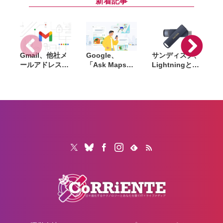
新着記事
年間月額1100円
ト増
引き
Gmail、他社メ
Google、
サンディスク、
S
ールアドレスを
「Ask Maps」
Lightningと
送信元にする機
日本でも提供開
USB-Cを備えた
能を2027年1月
始。料理注文や
USBフラッシュ
終了。POP受信
ホテル検索まで
「Phone Drive
N
やGmailifyも廃
AIが代行
for iPhone」発
i
止
売。iPhone・
iPad・Mac間で
データを手軽に
共有