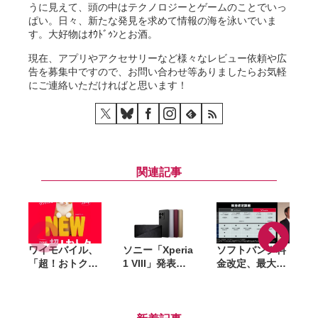
うに見えて、頭の中はテクノロジーとゲームのことでいっ
ぱい。日々、新たな発見を求めて情報の海を泳いでいま
す。大好物はｵｳﾄﾞｩﾝとお酒。
現在、アプリやアクセサリーなど様々なレビュー依頼や広
告を募集中ですので、お問い合わせ等ありましたらお気軽
にご連絡いただければと思います！
関連記事
ワイモバイル、
ソニー「Xperia
ソフトバンク料
「
「超！おトク
1 VIII」発表。
金改定、最大
割」7月17日開
デザイン刷新で
550円値上げ。
始。セット割な
『原石』表現、
「ペイトク無制
しでも「シンプ
望遠センサーは
限」は1万円台
ル3 M／L」が1
約4倍大型化
へ、背景にコス