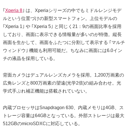
｢
Xperia 8
｣ は、Xperiaシリーズの中でもミドルレンジモデ
ルという位置づけの新型スマートフォン。上位モデルの
｢Xperia 1｣ や ｢Xperia 5｣ と同じく21：9の画面比率を採用
しており、画面に表示できる情報量が多いのが特徴。縦長
画面を生かして、画面をふたつに分割して表示する ｢マルチ
ウィンドウ｣ 機能も利用可能だ。ちなみに画面には6.0イン
チの液晶を採用している。
背面カメラはデュアルレンズカメラを採用。1,200万画素の
広角レンズと800万画素の望遠(光学2倍)の組み合わせ。光
学式手ぶれ補正機能は搭載されていない。
内蔵プロセッサはSnapdragon 630、内蔵メモリは4GB、ス
トレージ容量は64GBとなっている。外部ストレージは最大
512GBのmicroSDXCに対応している。