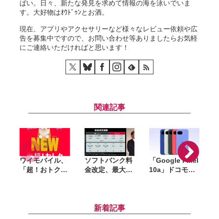
ぱい。日々、新たな発見を求めて情報の海を泳いでいま
す。大好物はｵｳﾄﾞｩﾝとお酒。
現在、アプリやアクセサリーなど様々なレビュー依頼や広
告を募集中ですので、お問い合わせ等ありましたらお気軽
にご連絡いただければと思います！
関連記事
ワイモバイル、
ソフトバンク料
「Google Pixel
「超！おトク
金改定、最大
10a」ドコモ・
割」7月17日開
550円値上げ。
au・ソフトバン
i
始。セット割な
「ペイトク無制
ク・楽天・UQ
しでも「シンプ
限」は1万円台
mobile・ワイモ
ル3 M／L」が1
へ、背景にコス
バイルで予約ス
新着記事
年間月額1100円
ト増
タート。4月14