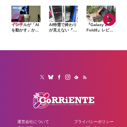
引き
日から順次発売
インテルが「AI
AI特需で終わり
『Galaxy Z
を動かす」から
が見えない『ラ
Fold8』レビュ
「AIで機械を動
マゲドン』。メ
ー。1週間使っ
かす」へ。
モリからSSD、
て実感した「ち
Panther Lake
GPUへ広がった
ょうどいい大画
で挑むフィジカ
値上げの波は
面」、4:3ディ
ルAIの現在地
「マザーボー
スプレイと約
ド」へ波及か
201gの軽さが
生む新しい使い
心地
運営会社について
プライバシーポリシー