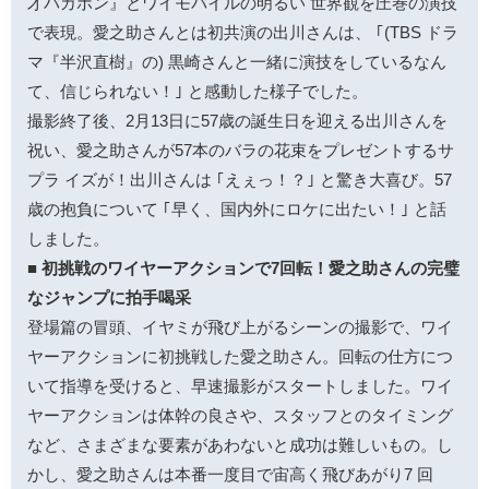
才バカボン』とワイモバイルの明るい 世界観を圧巻の演技
で表現。愛之助さんとは初共演の出川さんは、 ｢(TBS ドラ
マ『半沢直樹』の) 黒崎さんと一緒に演技をしているなん
て、信じられない！｣ と感動した様子でした。
撮影終了後、2月13日に57歳の誕生日を迎える出川さんを
祝い、愛之助さんが57本のバラの花束をプレゼントするサ
プラ イズが！出川さんは ｢えぇっ！？｣ と驚き大喜び。57
歳の抱負について ｢早く、国内外にロケに出たい！｣ と話
しました。
■ 初挑戦のワイヤーアクションで7回転！愛之助さんの完璧
なジャンプに拍手喝采
登場篇の冒頭、イヤミが飛び上がるシーンの撮影で、ワイ
ヤーアクションに初挑戦した愛之助さん。回転の仕方につ
いて指導を受けると、早速撮影がスタートしました。ワイ
ヤーアクションは体幹の良さや、スタッフとのタイミング
など、さまざまな要素があわないと成功は難しいもの。し
かし、愛之助さんは本番一度目で宙高く飛びあがり7 回