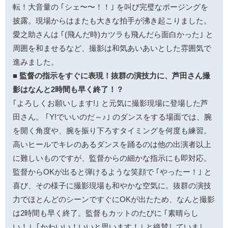
転！大音量の ｢シェ〜〜！！｣ を叫び完璧なポージングを
披露。現場からはまたも大きな拍手が沸き起こりました。
愛之助さんは ｢(飛んだ時)カツラも飛んだら面白かった｣ と
周囲を和ませるなど、撮影は和気あいあいとした雰囲気で
進みました。
■ 監督の指示をすぐに表現！抜群の演技力に、芦田さん撮
影はなんと2時間も早く終了！？
｢よろしくお願いします!｣ と元気に撮影現場に登場した芦
田さん。 ｢Y!でいいのだ～♪｣ のダンスをする場面では、腕
を開く角度や、腕を振り下ろすタイミングを何度も練習。
高いヒールでキレのあるダンスを踊るのは他の出演者以上
に難しいものですが、監督からの細かな指示にも即対応。
監督からOKが出ると弾けるような笑顔で ｢やったー！｣ と
喜び、その様子に撮影現場も和やかな空気に。抜群の演技
力でほとんどのシーンですぐにOKが出たため、なんと撮影
は2時間も早く終了。監督もカットのたびに ｢素晴らし
い！｣ ｢かわいい！いいと思います！｣ と絶賛していまし