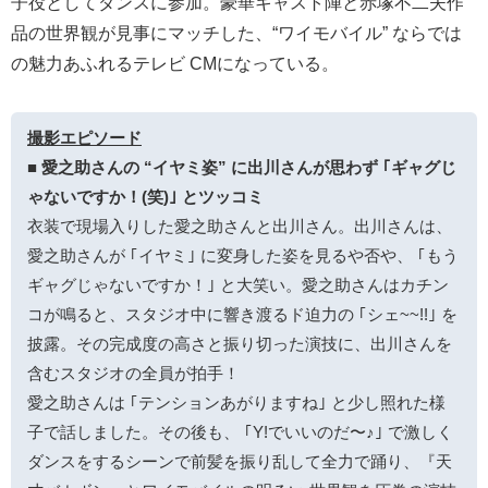
子役としてダンスに参加。豪華キャスト陣と赤塚不二夫作
品の世界観が見事にマッチした、“ワイモバイル” ならでは
の魅力あふれるテレビ CMになっている。
撮影エピソード
■ 愛之助さんの “イヤミ姿” に出川さんが思わず ｢ギャグじ
ゃないですか！(笑)｣ とツッコミ
衣装で現場入りした愛之助さんと出川さん。出川さんは、
愛之助さんが ｢イヤミ｣ に変身した姿を見るや否や、 ｢もう
ギャグじゃないですか！｣ と大笑い。愛之助さんはカチン
コが鳴ると、スタジオ中に響き渡るド迫力の ｢シェ~~!!｣ を
披露。その完成度の高さと振り切った演技に、出川さんを
含むスタジオの全員が拍手！
愛之助さんは ｢テンションあがりますね｣ と少し照れた様
子で話しました。その後も、 ｢Y!でいいのだ〜♪｣ で激しく
ダンスをするシーンで前髪を振り乱して全力で踊り、『天