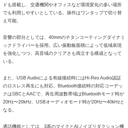
ドも搭載し、交通機関やオフィスなど環境変化の多い場所
でも利用しやすいとしている。操作はワンタップで切り替
え可能。
音響の部分としては、40mmのチタンコーティングダイナミ
ックドライバーを採用。広い振動板面積によって低域表現
を強化しつつ、高音域のクリアさも両立する構成となって
いる。
また、USB Audioによる有線接続時にはHi-Res Audio認証
のロスレス再生にも対応。Bluetooth接続時の対応コーデッ
クはSBCとAACで、再生周波数帯域はBluetoothモード時が
20Hz〜20kHz、USBオーディオモード時が20Hz〜40kHzと
なる。
通話機能としては、3基のマイクとAIノイズリダクション機