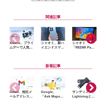
関連記事
Xiaomi、プライ
シャオミ、新ハ
シャオミ
ムデーで人気製
イエンドスマホ
「REDMI Pad 2
品が最大46％オ
「Xiaomi 17T
9.7 4G」発売。
「
フ。スマホやイ
Series」発表。
4G＆GPS対応
S
ヤホン、スマー
ライカ共同開発
で外出先にも最
ト家電など対象
カメラと
適な9.7インチ
新着記事
7000mAhバッ
Androidタブ
テリーを搭載
Gmail、他社メ
Google、
サンディスク、
S
ールアドレスを
「Ask Maps」
Lightningと
送信元にする機
日本でも提供開
USB-Cを備えた
能を2027年1月
始。料理注文や
USBフラッシュ