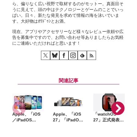
ら、偏りなく広い視野で取材するのがモットー。真面目そ
うに見えて、頭の中はテクノロジーとゲームのことでいっ
ぱい。日々、新たな発見を求めて情報の海を泳いでいま
す。大好物はｵｳﾄﾞｩﾝとお酒。
現在、アプリやアクセサリーなど様々なレビュー依頼や広
告を募集中ですので、お問い合わせ等ありましたらお気軽
にご連絡いただければと思います！
関連記事
Apple、「iOS
Apple、「iOS
「watchOS
「
／iPadOS
27」「iPadOS
27」正式発表。
26.6」
27」「macOS
Apple Watchに
「macOS
27」など新OS
「Siri AI」統合
W