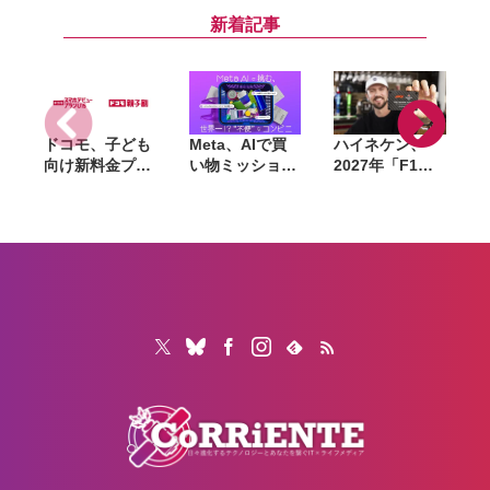
Tahoe 26.6」な
のパブリックベ
で手首のコンパ
9
ど配信開始。バ
ータを公開。一
ニオンへと進化
新着記事
グ修正やセキュ
般ユーザーも無
リティ強化など
料で試用可能
ドコモ、子ども
Meta、AIで買
ハイネケン、
向け新料金プラ
い物ミッション
2027年「F1」
ン「ドコモ スマ
に挑む体験型イ
全戦を現地観戦
ホデビュープラ
ベントを8月28
できるキャンペ
ン U15」開始。
日〜30日まで渋
ーン開催。航空
家族も最大1年
谷で開催。AIグ
券・宿泊費も提
間おトクになる
ラスも試せる
供
「ドコモ 親子
割」も導入