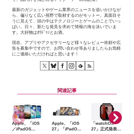
最新のガジェットやゲーム業界のニュースを追いかけなが
ら、偏りなく広い視野で取材するのがモットー。真面目そ
うに見えて、頭の中はテクノロジーとゲームのことでいっ
ぱい。日々、新たな発見を求めて情報の海を泳いでいま
す。大好物はｵｳﾄﾞｩﾝとお酒。
現在、アプリやアクセサリーなど様々なレビュー依頼や広
告を募集中ですので、お問い合わせ等ありましたらお気軽
にご連絡いただければと思います！
関連記事
Apple、「iOS
Apple、「iOS
「watchOS
「
／iPadOS
27」「iPadOS
27」正式発表。