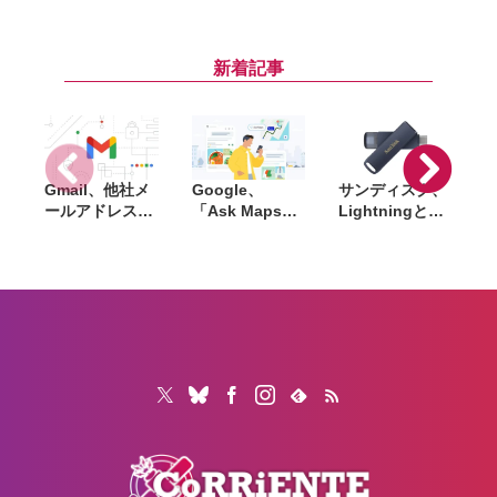
26.6」
27」「macOS
Apple Watchに
「macOS
27」など新OS
「Siri AI」統合
W
Tahoe 26.6」な
のパブリックベ
で手首のコンパ
9
ど配信開始。バ
ータを公開。一
ニオンへと進化
新着記事
グ修正やセキュ
般ユーザーも無
リティ強化など
料で試用可能
Gmail、他社メ
Google、
サンディスク、
S
ールアドレスを
「Ask Maps」
Lightningと
送信元にする機
日本でも提供開
USB-Cを備えた
能を2027年1月
始。料理注文や
USBフラッシュ
終了。POP受信
ホテル検索まで
「Phone Drive
N
やGmailifyも廃
AIが代行
for iPhone」発
i
止
売。iPhone・
iPad・Mac間で
データを手軽に
共有